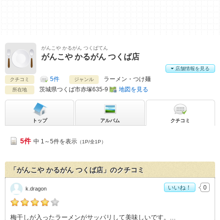
がんこや かるがん つくばてん
がんこや かるがん つくば店
店舗情報を見る
5件
ラーメン・つけ麺
クチコミ
ジャンル
茨城県
つくば市赤塚635-9
地図を見る
所在地
トップ
アルバム
クチコミ
5件
中 1～5件を表示
（1P/全1P）
「がんこや かるがん つくば店」のクチコミ
いいね！
0
k.dragon
k.dragonの「がんこや かるがん つくば店>」おすすめ度：
4
梅干しが入ったラーメンがサッパリして美味しいです。