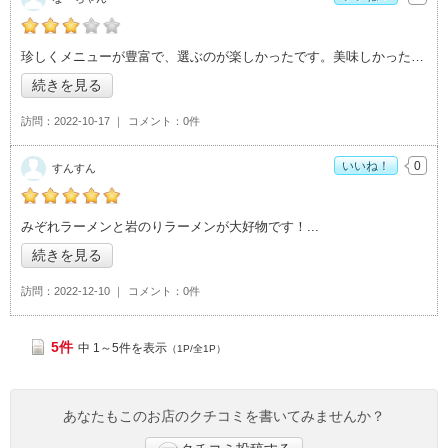
なーちゃんの「がんこや かるがん つくば店>」おすすめ度：
3
珍しくメニューが豊富で、選ぶのが楽しかったです。美味しかった〜！
続きを見る
訪問
2022-10-17
コメント
0件
いいね！
0
すんすん
すんすんの「がんこや かるがん つくば店>」おすすめ度：
5
みぞれラーメンと岩のりラーメンが大好物です！
続きを見る
訪問
2022-12-10
コメント
0件
5件
中 1～5件を表示
（1P/全1P）
あなたもこのお店のクチコミを書いてみませんか？