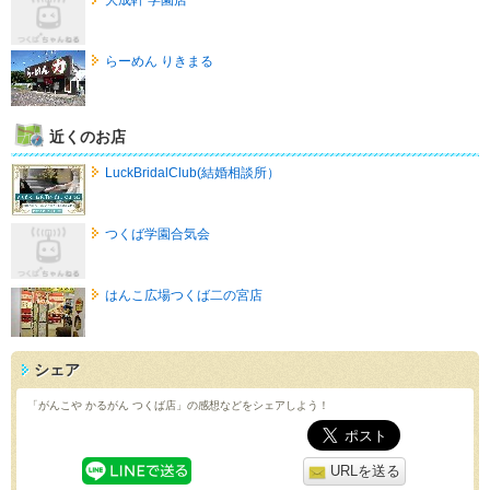
大成軒 学園店
らーめん りきまる
近くのお店
LuckBridalClub(結婚相談所）
つくば学園合気会
はんこ広場つくば二の宮店
シェア
「がんこや かるがん つくば店」の感想などをシェアしよう！
URLを送る