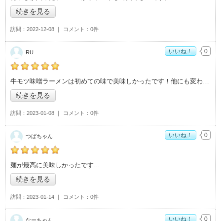
続きを見る
訪問
2022-12-08
コメント
0件
いいね！
0
RU
RUの「がんこや かるがん つくば店>」おすすめ度：
5
牛モツ味噌ラーメンは初めての味で美味しかったです！他にも変わったラーメンが多く種
続きを見る
訪問
2023-01-08
コメント
0件
いいね！
0
つばちゃん
つばちゃんの「がんこや かるがん つくば店>」おすすめ度：
5
麺が最高に美味しかったです
続きを見る
訪問
2023-01-14
コメント
0件
いいね！
0
なーちゃん