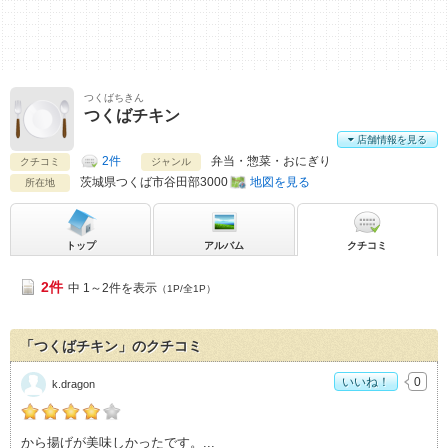
つくばちきん
つくばチキン
店舗情報を見る
2件
弁当・惣菜・おにぎり
クチコミ
ジャンル
茨城県
つくば市谷田部3000
地図を見る
所在地
トップ
アルバム
クチコミ
2件
中 1～2件を表示
（1P/全1P）
「つくばチキン」のクチコミ
いいね！
0
k.dragon
k.dragonの「つくばチキン>」おすすめ度：
4
から揚げが美味しかったです。