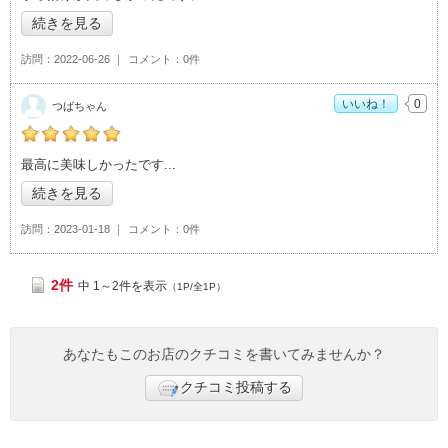
続きを見る
訪問
2022-06-26
コメント
0件
いいね！
0
つばちゃん
つばちゃんの「つくばチキン>」おすすめ度：
5
最高に美味しかったです
続きを見る
訪問
2023-01-18
コメント
0件
2件
中 1～2件を表示
（1P/全1P）
あなたもこのお店のクチコミを書いてみませんか？
クチコミ投稿する