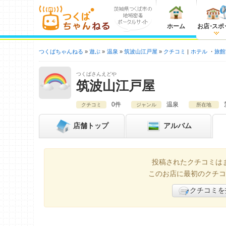
ホーム
お店
・
スポ
つくばちゃんねる
遊ぶ
温泉
筑波山江戸屋
クチコミ
ホテル
旅館
つくばさんえどや
筑波山江戸屋
0件
温泉
クチコミ
ジャンル
所在地
店舗
トップ
アルバム
投稿されたクチコミは
このお店に最初のクチコ
クチコミを