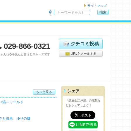
サイトマップ
検索
サ
イ
ト
内
検
クチコミ投稿
029-866-0321
索
URLをメールする
ちゃんねるを見たと言うとスムーズです
シェア
もっと見る
「筑波山江戸屋」の感想な
パ湯～ワールド
どをシェアしよう！
さと温泉 ゆりの郷