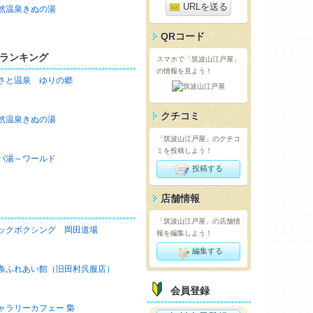
URLを送る
然温泉きぬの湯
QRコード
ランキング
スマホで「筑波山江戸屋」
の情報を見よう！
さと温泉 ゆりの郷
クチコミ
然温泉きぬの湯
「筑波山江戸屋」のクチコ
ミを投稿しよう！
パ湯～ワールド
投稿する
店舗情報
「筑波山江戸屋」の店舗情
ックボクシング 岡田道場
報を編集しよう！
編集する
条ふれあい館（旧田村呉服店）
会員登録
ャラリーカフェー 梟