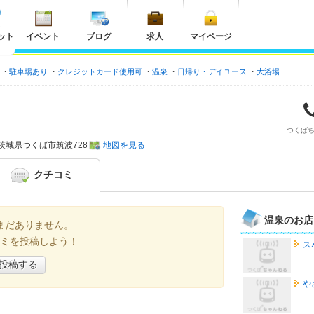
ット
イベント
ブログ
求人
マイページ
駐車場あり
クレジットカード使用可
温泉
日帰り・デイユース
大浴場
つくば
茨城県
つくば市筑波728
地図を見る
クチコミ
温泉のお店
まだありません。
ミを投稿しよう！
ス
投稿する
や