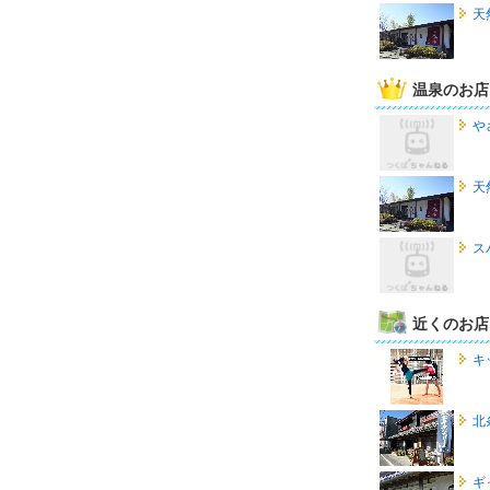
天
温泉のお店
や
天
ス
近くのお店
キ
北
ギ