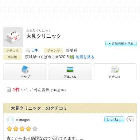
おおみくりにっく
大見クリニック
店舗情報を見る
1件
胃腸科
クチコミ
ジャンル
茨城県
つくば市古来320-5
地図を見る
所在地
トップ
アルバム
クチコミ
1件
中 1～1件を表示
（1P/全1P）
「大見クリニック」のクチコミ
いいね！
0
k.dragon
k.dragonの「大見クリニック>」おすすめ度：
4
古くからある病院なので安心できます。