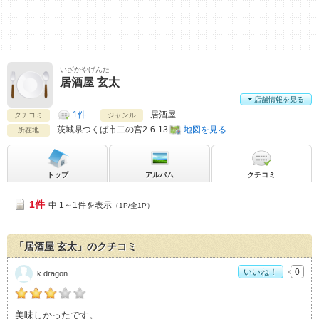
いざかやげんた
居酒屋 玄太
店舗情報を見る
1件
居酒屋
クチコミ
ジャンル
茨城県
つくば市二の宮2-6-13
地図を見る
所在地
トップ
アルバム
クチコミ
1件
中 1～1件を表示
（1P/全1P）
「居酒屋 玄太」のクチコミ
いいね！
0
k.dragon
k.dragonの「居酒屋 玄太>」おすすめ度：
3
美味しかったです。