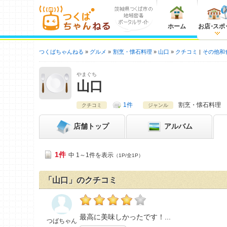
ホーム
お店
・
スポ
つくばちゃんねる
グルメ
割烹・懐石料理
山口
クチコミ
その他和
やまぐち
山口
1件
割烹・懐石料理
クチコミ
ジャンル
店舗
トップ
アルバム
1件
中 1～1件を表示
（1P/全1P）
「山口」のクチコミ
つばちゃんの「山口>」おすすめ度：
4
最高に美味しかったです！
つばちゃん