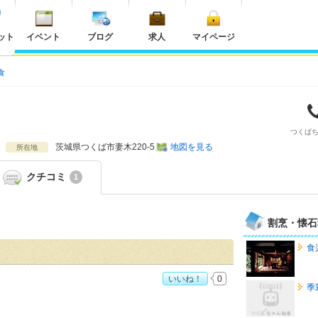
ット
イベント
ブログ
求人
マイページ
食
つくば
茨城県
つくば市妻木220-5
地図を見る
所在地
クチコミ
1
割烹・懐石
食
いいね！
0
季