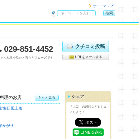
サイトマップ
検索
サ
イ
ト
内
検
クチコミ投稿
029-851-4452
索
URLをメールする
ちゃんねるを見たと言うとスムーズです
シェア
料理のお店
もっと見る
「山口」の感想などをシェ
楽懐石 風土庵
アしよう！
彩かがり