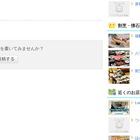
茶寮
割烹・懐石
福
ミを書いてみませんか？
八
投稿する
割
近くのお店
Lu
つ
は