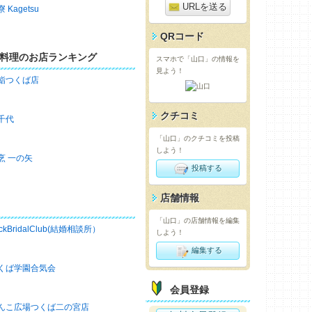
URLを送る
 Kagetsu
QRコード
料理のお店ランキング
スマホで「山口」の情報を
見よう！
鮨つくば店
クチコミ
千代
「山口」のクチコミを投稿
しよう！
烹 一の矢
投稿する
店舗情報
「山口」の店舗情報を編集
ckBridalClub(結婚相談所）
しよう！
編集する
くば学園合気会
会員登録
んこ広場つくば二の宮店