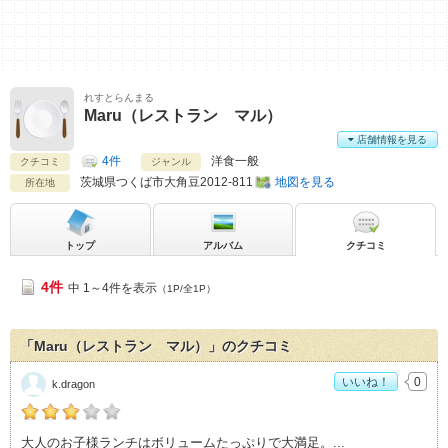
れすとらんまる
Maru（レストラン マル）
店舗情報を見る
4件
洋食一般
クチコミ
ジャンル
茨城県
つくば市大角豆2012-811
地図を見る
所在地
トップ
アルバム
クチコミ
4件
中 1～4件を表示
（1P/全1P）
「Maru（レストラン マル）」のクチコミ
いいね！
0
k.dragon
k.dragonの「Maru（レストラン マル）>」おすすめ度：
3
大人のお子様ランチはボリュームたっぷりで大満足。