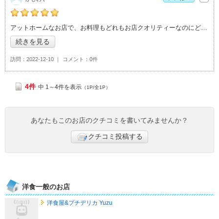
かしわやの「Maru（レストラン マル）>」おすすめ度：
5
アットホームなお店で、お料理もどれもお店クオリティーなのにどこか家庭的な味も感じ
続きを見る
訪問
2022-12-10
コメント
0件
4件
中 1～4件を表示
（1P/全1P）
あなたもこのお店のクチコミを書いてみませんか？
クチコミ投稿する
洋食一般のお店
洋食屋&プチデリカ Yuzu