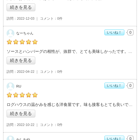
続きを見る
訪問
2022-12-03
コメント
0件
いいね！
0
なーちゃん
なーちゃんの「Maru（レストラン マル）>」おすすめ度：
5
ソースとハンバーグの相性が、抜群で、とても美味しかったです。
続きを見る
訪問
2022-04-22
コメント
0件
いいね！
0
RU
RUの「Maru（レストラン マル）>」おすすめ度：
5
ログハウスの温かみを感じる洋食屋です。味も接客もとても良いです。
続きを見る
訪問
2022-10-22
コメント
0件
いいね！
0
かしわや