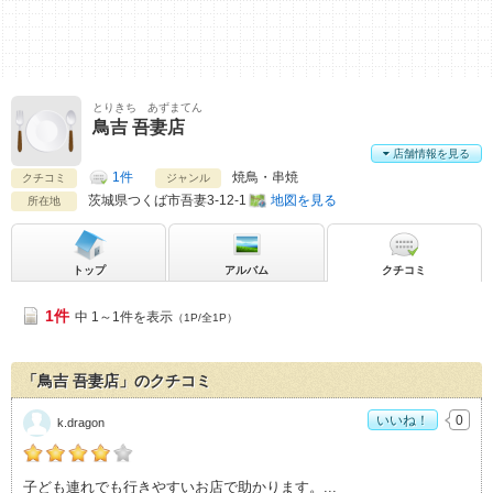
とりきち あずまてん
鳥吉 吾妻店
店舗情報を見る
1件
焼鳥・串焼
クチコミ
ジャンル
茨城県
つくば市吾妻3-12-1
地図を見る
所在地
トップ
アルバム
クチコミ
1件
中 1～1件を表示
（1P/全1P）
「鳥吉 吾妻店」のクチコミ
いいね！
0
k.dragon
k.dragonの「鳥吉 吾妻店>」おすすめ度：
4
子ども連れでも行きやすいお店で助かります。