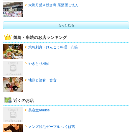
大漁舟盛＆焼き鳥 居酒屋ごえん
もっと見る
焼鳥・串焼のお店ランキング
焼鳥刺身・けんこう料理 八笑
やきとり柳仙
地鶏と酒肴 音音
近くのお店
美容室amuse
メンズ脱毛ゼーブル つくば店