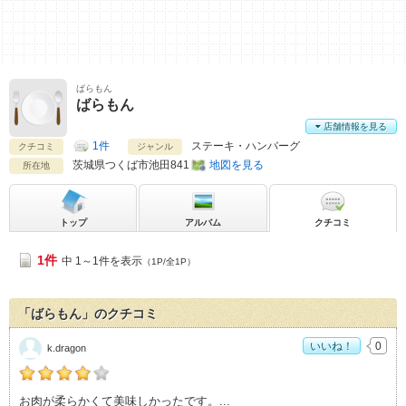
ばらもん
ばらもん
店舗情報を見る
1件
ステーキ・ハンバーグ
クチコミ
ジャンル
茨城県
つくば市池田841
地図を見る
所在地
トップ
アルバム
クチコミ
1件
中 1～1件を表示
（1P/全1P）
「ばらもん」のクチコミ
いいね！
0
k.dragon
k.dragonの「ばらもん>」おすすめ度：
4
お肉が柔らかくて美味しかったです。