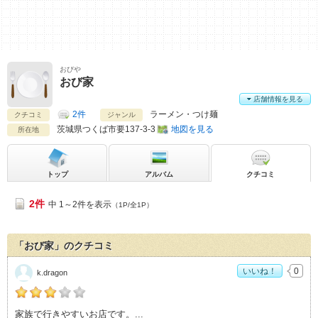
おびや
おび家
店舗情報を見る
2件
ラーメン・つけ麺
クチコミ
ジャンル
茨城県
つくば市要137-3-3
地図を見る
所在地
トップ
アルバム
クチコミ
2件
中 1～2件を表示
（1P/全1P）
「おび家」のクチコミ
いいね！
0
k.dragon
k.dragonの「おび家>」おすすめ度：
3
家族で行きやすいお店です。