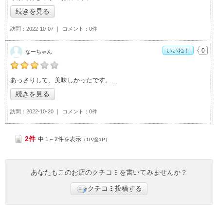
続きを見る
訪問
2022-10-07
コメント
0件
いいね！
0
なーちゃん
なーちゃんの「おび家>」おすすめ度：
3
あっさりして、美味しかったです。
続きを見る
訪問
2022-10-20
コメント
0件
2件
中 1～2件を表示
（1P/全1P）
あなたもこのお店のクチコミを書いてみませんか？
クチコミ投稿する