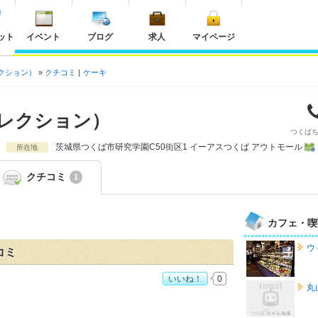
ット
イベント
ブログ
求人
マイページ
クション）
クチコミ
ケーキ
レクション）
つくば
茨城県
つくば市研究学園C50街区1 イーアスつくば アウトモール
所在地
クチコミ
1
カフェ・喫
ウ
コミ
いいね！
0
丸
ション）>」おすすめ度：
4