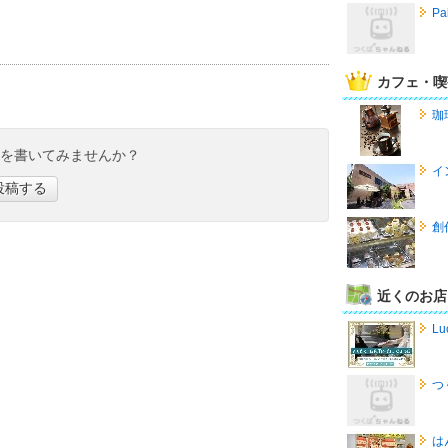
Pa
カフェ・喫
珈琲
ミを書いてみませんか？
イ
投稿する
創
近くのお店
Lu
つ
は