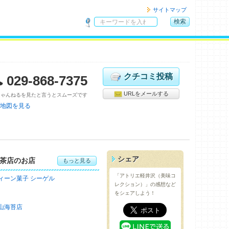
サイトマップ
検索
サ
イ
ト
内
検
クチコミ投稿
029-868-7375
索
URLをメールする
ちゃんねるを見たと言うとスムーズです
地図を見る
シェア
茶店のお店
もっと見る
「アトリエ軽井沢（美味コ
ィーン菓子 シーゲル
レクション）」の感想など
をシェアしよう！
山海苔店