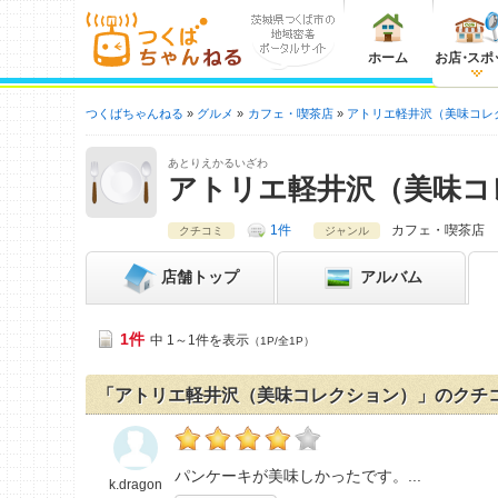
ホーム
お店
・
スポ
つくばちゃんねる
グルメ
カフェ・喫茶店
アトリエ軽井沢（美味コレ
あとりえかるいざわ
アトリエ軽井沢（美味コ
1件
カフェ・喫茶店
クチコミ
ジャンル
店舗
トップ
アルバム
1件
中 1～1件を表示
（1P/全1P）
「アトリエ軽井沢（美味コレクション）」のクチ
k.dragonの「アトリエ軽井沢（美味コレク
パンケーキが美味しかったです。
k.dragon