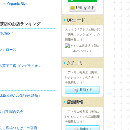
lette Organic Style
URLを送る
QRコード
茶店のお店ランキング
スマホで「アトリエ軽井沢
Chip in
（美味コレクション）」の
情報を見よう！
ンカローズ
クチコミ
作菓子工房 ダンデライオン
「アトリエ軽井沢（美味コ
レクション）」のクチコミ
を投稿しよう！
投稿する
ckBridalClub(結婚相談所）
店舗情報
くば学園合気会
「アトリエ軽井沢（美味コ
レクション）」の店舗情報
を編集しよう！
んこ広場つくば二の宮店
編集する