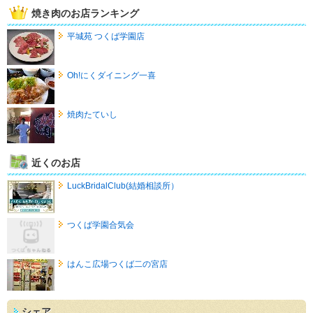
焼き肉のお店ランキング
平城苑 つくば学園店
Oh!にくダイニング一喜
焼肉たていし
近くのお店
LuckBridalClub(結婚相談所）
つくば学園合気会
はんこ広場つくば二の宮店
シェア