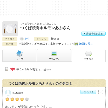
つくばやきにくほるもんあぶさん
つくば焼肉ホルモンあぶさん
店舗情報を見る
3件
焼き肉
クチコミ
ジャンル
茨城県
つくば市赤塚4-1成島テナント1 1-4
地図を見る
所在地
トップ
アルバム
クチコミ
3件
中 1～3件を表示
（1P/全1P）
「つくば焼肉ホルモンあぶさん」のクチコミ
いいね！
0
k.dragon
k.dragonの「つくば焼肉ホルモンあぶさん>」おすすめ度：
4
ホルモンが美味しかったです。