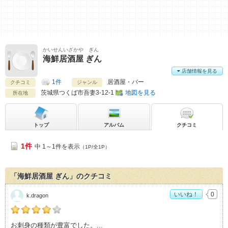
かいせんいざかや ぎん
海鮮居酒屋 ぎん
店舗情報を見る
1件
居酒屋・バー
クチコミ
ジャンル
茨城県
つくば市吾妻3-12-1
地図を見る
所在地
トップ
アルバム
クチコミ
1件
中 1～1件を表示
（1P/全1P）
「海鮮居酒屋 ぎん」のクチコミ
いいね！
0
k.dragon
k.dragonの「海鮮居酒屋 ぎん>」おすすめ度：
4
お刺身の種類が豊富でした。