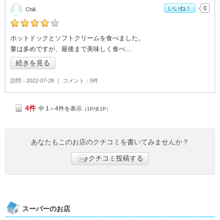
いいね！
0
Chili
Chiliの「コストコ つくば倉庫店>」おすすめ度：
4
ホットドックとソフトクリームを食べました。
量は多めですが、最後まで美味しく食べ
続きを見る
訪問
2022-07-28
コメント
0件
4件
中 1～4件を表示
（1P/全1P）
あなたもこのお店のクチコミを書いてみませんか？
クチコミ投稿する
スーパーのお店