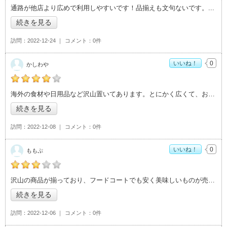
RUの「コストコ つくば倉庫店>」おすすめ度：
5
通路が他店より広めで利用しやすいです！品揃えも文句ないです。
続きを見る
訪問
2022-12-24
コメント
0件
いいね！
0
かしわや
かしわやの「コストコ つくば倉庫店>」おすすめ度：
4
海外の食材や日用品など沢山置いてあります。とにかく広くて、お店も品物も規模が大き
続きを見る
訪問
2022-12-08
コメント
0件
いいね！
0
ももぷ
ももぷの「コストコ つくば倉庫店>」おすすめ度：
3
沢山の商品が揃っており、フードコートでも安く美味しいものが売っているため何度も行
続きを見る
訪問
2022-12-06
コメント
0件