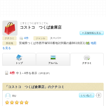
こすとこつくばそうこてん
コストコ つくば倉庫店
店舗情報を見る
4件
スーパー
クチコミ
ジャンル
茨城県
つくば市西平塚503番地2(学園の森B61街区1)
地図
所在地
を見る
トップ
アルバム
クチコミ
4件
中 1～4件を表示
（1P/全1P）
「コストコ つくば倉庫店」のクチコミ
いいね！
0
RU