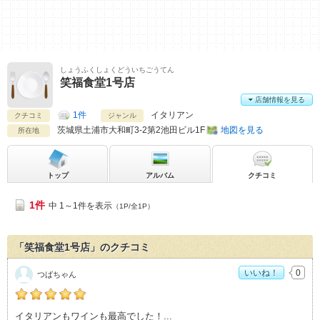
しょうふくしょくどういちごうてん
笑福食堂1号店
店舗情報を見る
1件
イタリアン
クチコミ
ジャンル
茨城県
土浦市大和町3-2第2池田ビル1F
地図を見る
所在地
トップ
アルバム
クチコミ
1件
中 1～1件を表示
（1P/全1P）
「笑福食堂1号店」のクチコミ
いいね！
0
つばちゃん
つばちゃんの「笑福食堂1号店>」おすすめ度：
5
イタリアンもワインも最高でした！