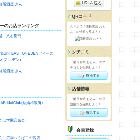
URLを送る
鮮居酒屋 ぎん
QRコード
ーのお店ランキング
スマホで「備長炭焼 おと
ん」の情報を見よう！
処 八右衛門
クチコミ
r&Grill EAST OF EDEN（イース
 オブ エデン）
「備長炭焼 おとん」のク
チコミを投稿しよう！
鮮居酒屋 ぎん
投稿する
店舗情報
「備長炭焼 おとん」の店
ckBridalClub(結婚相談所）
舗情報を編集しよう！
編集する
くば学園合気会
会員登録
んこ広場つくば二の宮店