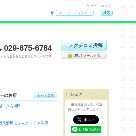
サイトマップ
検索
サ
イ
ト
内
検
クチコミ投稿
029-875-6784
索
URLをメールする
ちゃんねるを見たと言うとスムーズです
シェア
ーのお店
もっと見る
「備長炭焼 おとん」の感
処 八右衛門
想などをシェアしよう！
焼居酒屋 じぶんかって 大学店