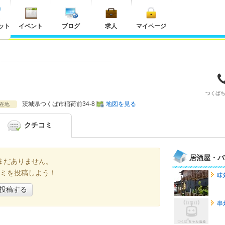
ット
イベント
ブログ
求人
マイページ
つくば
茨城県
つくば市稲荷前34-8
地図を見る
在地
クチコミ
居酒屋・バ
まだありません。
ミを投稿しよう！
味
投稿する
串