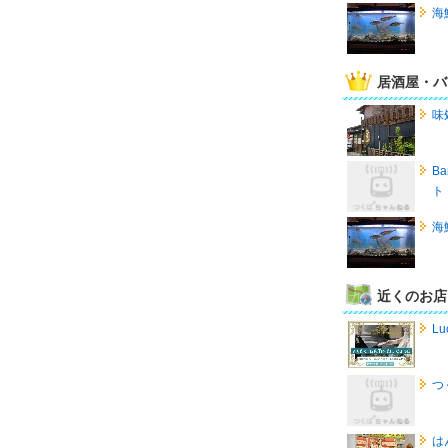
海
居酒屋・バ
味
Ba
ト
海
近くのお店
Lu
つ
は