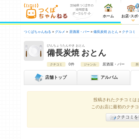
ホーム
お店
・
スポ
つくばちゃんねる
グルメ
居酒屋・バー
備長炭焼 おとん
クチコミ
びんちょうたんやき おとん
備長炭焼 おとん
0件
居酒屋・バー
クチコミ
ジャンル
所
店舗
トップ
アルバム
投稿されたクチコミは
このお店に最初のクチコ
クチコミを