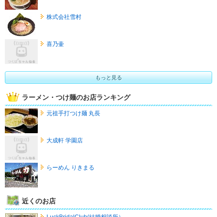
株式会社雪村
喜乃壷
もっと見る
ラーメン・つけ麺のお店ランキング
元祖手打つけ麺 丸長
大成軒 学園店
らーめん りきまる
近くのお店
LuckBridalClub(結婚相談所）