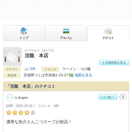
トップ
アルバム
クチコミ
かつりゅう ほんてん
活龍 本店
店舗情報を見る
5件
ラーメン・つけ麺
クチコミ
ジャンル
茨城県
つくば市筑穂1-10-27
地図を見る
所在地
「活龍 本店」のクチコミ
いいね！
0
k.dragon
訪問
2022-12-10
コメント
0件
k.dragonの活龍 本店おすすめ度：
4
濃厚な魚介とんこつスープが絶品！