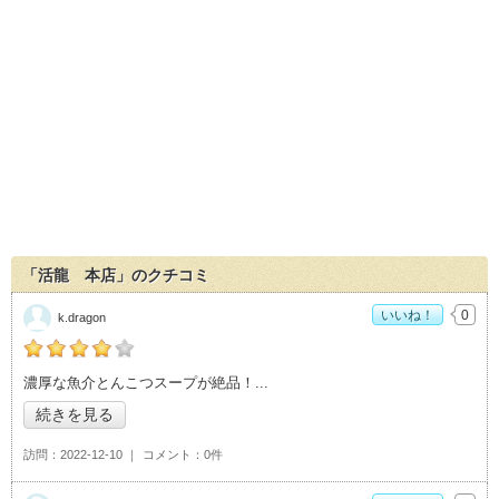
「活龍 本店」のクチコミ
いいね！
0
k.dragon
の「活龍 本店」おすすめ度：
4
濃厚な魚介とんこつスープが絶品！
続きを見る
訪問
2022-12-10
コメント
0件