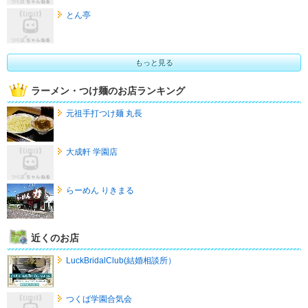
とん亭
もっと見る
ラーメン・つけ麺のお店ランキング
元祖手打つけ麺 丸長
大成軒 学園店
らーめん りきまる
近くのお店
LuckBridalClub(結婚相談所）
つくば学園合気会