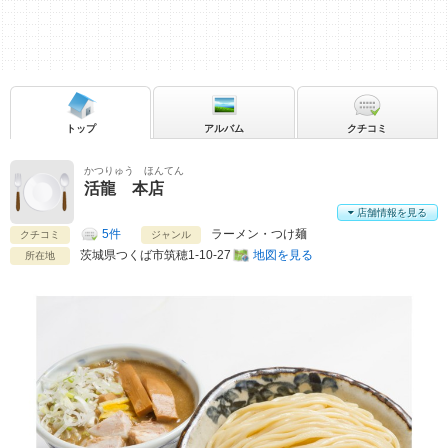
トップ
アルバム
クチコミ
かつりゅう ほんてん
活龍 本店
店舗情報を見る
5件
ラーメン・つけ麺
クチコミ
ジャンル
茨城県
つくば市筑穂1-10-27
地図を見る
所在地