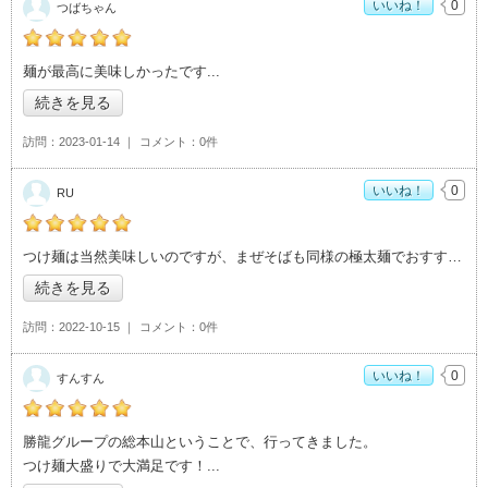
いいね！
0
つばちゃん
の「活龍 本店」おすすめ度：
5
麺が最高に美味しかったです
続きを見る
訪問
2023-01-14
コメント
0件
いいね！
0
RU
の「活龍 本店」おすすめ度：
5
つけ麺は当然美味しいのですが、まぜそばも同様の極太麺でおすすめです！
続きを見る
訪問
2022-10-15
コメント
0件
いいね！
0
すんすん
の「活龍 本店」おすすめ度：
5
勝龍グループの総本山ということで、行ってきました。
つけ麺大盛りで大満足です！