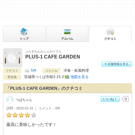
トップ
アルバム
クチコミ
ぷらすわんかふぇがーでん
PLUS-1 CAFE GARDEN
店舗情報を見る
5件
洋食・欧風料理
クチコミ
ジャンル
茨城県
つくば市桜3-15-3
地図を見る
所在地
「PLUS-1 CAFE GARDEN」のクチコミ
いいね！
0
つばちゃん
訪問
2023-01-16
コメント
0件
つばちゃんのPLUS-1 CAFE GARDENおすすめ度：
4
最高に美味しかったです！