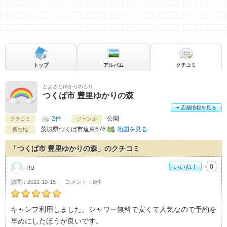
トップ
アルバム
クチコミ
とよさとゆかりのもり
つくば市 豊里ゆかりの森
店舗情報を見る
2件
公園
クチコミ
ジャンル
茨城県
つくば市遠東676
地図を見る
所在地
「つくば市 豊里ゆかりの森」のクチコミ
いいね！
0
RU
訪問
2022-10-15
コメント
0件
RUのつくば市 豊里ゆかりの森おすすめ度：
5
キャンプ利用しました。シャワー無料で安くて人気なので予約を
早めにしたほうが良いです。