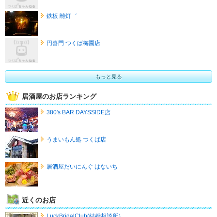
鉄板 離灯゛
円喜門 つくば梅園店
もっと見る
居酒屋のお店ランキング
380's BAR DAYSSIDE店
うまいもん処 つくば店
居酒屋だいにんぐ はないち
近くのお店
LuckBridalClub(結婚相談所）