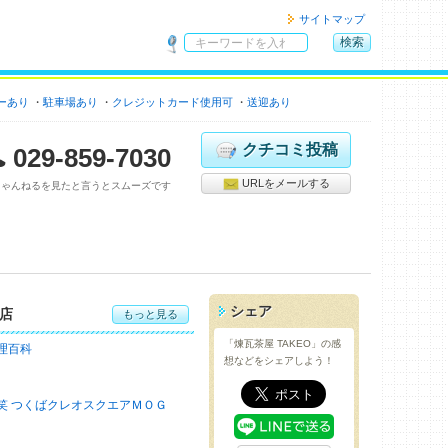
サイトマップ
検索
サ
イ
ーあり
駐車場あり
クレジットカード使用可
ト
送迎あり
内
検
クチコミ投稿
029-859-7030
索
URLをメールする
ちゃんねるを見たと言うとスムーズです
シェア
店
もっと見る
「煉瓦茶屋 TAKEO」の感
理百科
想などをシェアしよう！
笑 つくばクレオスクエアＭＯＧ