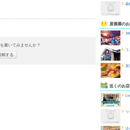
蟲
居酒屋のお
38
ミを書いてみませんか？
う
投稿する
居
近くのお店
Lu
つ
は