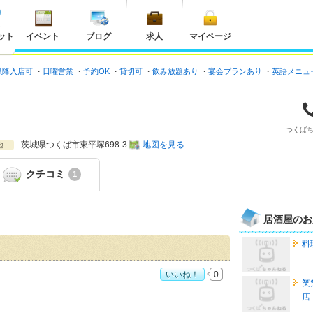
ット
イベント
ブログ
求人
マイページ
以降入店可
日曜営業
予約OK
貸切可
飲み放題あり
宴会プランあり
英語メニュ
つくば
茨城県
つくば市東平塚698-3
地図を見る
地
クチコミ
1
居酒屋のお
料
いいね！
0
笑
度：
3
店