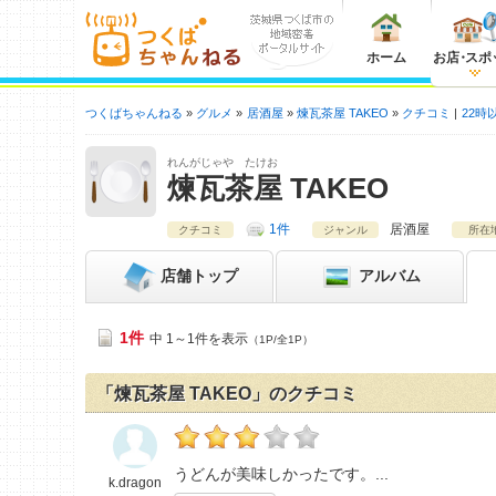
ホーム
お店
・
スポ
つくばちゃんねる
グルメ
居酒屋
煉瓦茶屋 TAKEO
クチコミ
22時
れんがじゃや たけお
煉瓦茶屋 TAKEO
1件
居酒屋
クチコミ
ジャンル
所在
店舗
トップ
アルバム
1件
中 1～1件を表示
（1P/全1P）
「煉瓦茶屋 TAKEO」のクチコミ
k.dragonの「煉瓦茶屋 TAKEO>」おすすめ
うどんが美味しかったです。
k.dragon