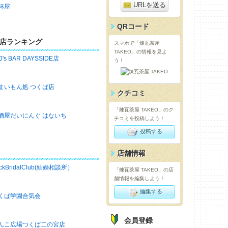
URLを送る
杯屋
QRコード
店ランキング
スマホで「煉瓦茶屋
TAKEO」の情報を見よ
0's BAR DAYSSIDE店
う！
まいもん処 つくば店
クチコミ
「煉瓦茶屋 TAKEO」のク
酒屋だいにんぐ はないち
チコミを投稿しよう！
投稿する
店舗情報
ckBridalClub(結婚相談所）
「煉瓦茶屋 TAKEO」の店
舗情報を編集しよう！
編集する
くば学園合気会
会員登録
んこ広場つくば二の宮店