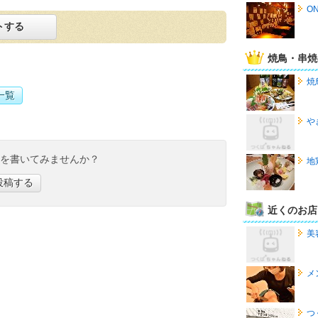
O
トする
焼鳥・串焼
焼
一覧
や
ミを書いてみませんか？
地
投稿する
近くのお店
美
メ
つ