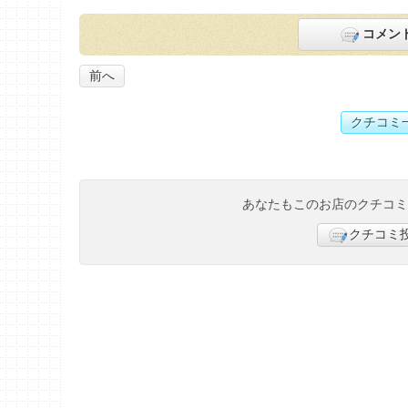
コメン
前へ
クチコミ
あなたもこのお店のクチコ
クチコミ