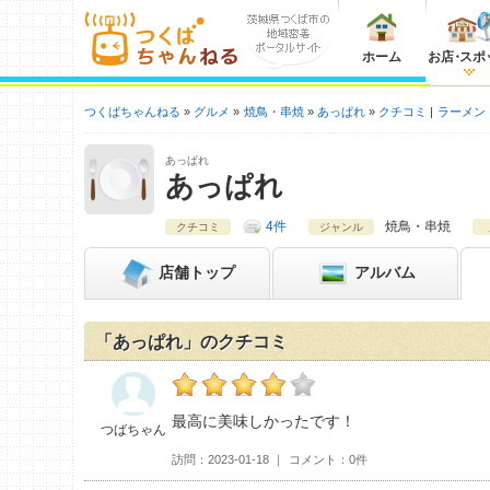
ホーム
お店
・
スポ
つくばちゃんねる
グルメ
焼鳥・串焼
あっぱれ
クチコミ
ラーメン
あっぱれ
あっぱれ
4件
焼鳥・串焼
クチコミ
ジャンル
店舗
トップ
アルバム
「あっぱれ」のクチコミ
つばちゃんのあっぱれおすすめ度：
4
最高に美味しかったです！
つばちゃん
訪問
2023-01-18
コメント
0件