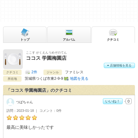
トップ
アルバム
クチコミ
ここす がくえんうめぞのてん
ココス 学園梅園店
店舗情報を見る
2件
ファミレス
クチコミ
ジャンル
茨城県
つくば市東2-9-9
地図を見る
所在地
「ココス 学園梅園店」のクチコミ
いいね！
0
つばちゃん
訪問
2023-01-18
コメント
0件
つばちゃんのココス 学園梅園店おすすめ度：
5
最高に美味しかったです