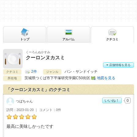
トップ
アルバム
クチコミ
くーろんぬかすみ
クーロンヌカスミ
店舗情報を見る
2件
パン・サンドイッチ
クチコミ
ジャンル
茨城県
つくば市下平塚研究学園C50街区
地図を見る
所在地
「クーロンヌカスミ」のクチコミ
いいね！
0
つばちゃん
訪問
2023-01-20
コメント
0件
つばちゃんのクーロンヌカスミおすすめ度：
5
最高に美味しかったです