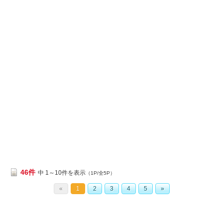
46件
中 1～10件を表示
（1P/全5P）
«
1
2
3
4
5
»