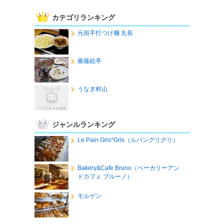
カテゴリランキング
元祖手打つけ麺 丸長
薔薇絵亭
うなぎ村山
ジャンルランキング
Le Pain Gris*Gris（ルパングリグリ）
Bakery&Cafe Bruno（ベーカリーアン
ドカフェ ブルーノ）
モルゲン