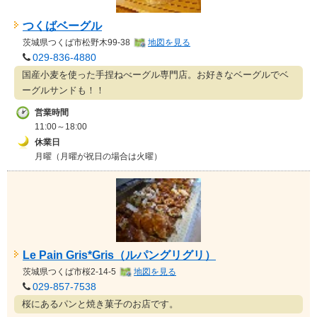
つくばベーグル
茨城県
つくば市松野木99-38
地図を見る
029-836-4880
国産小麦を使った手捏ねべーグル専門店。お好きなベーグルでベ
ーグルサンドも！！
営業時間
11:00～18:00
休業日
月曜（月曜が祝日の場合は火曜）
Le Pain Gris*Gris（ルパングリグリ）
茨城県
つくば市桜2-14-5
地図を見る
029-857-7538
桜にあるパンと焼き菓子のお店です。