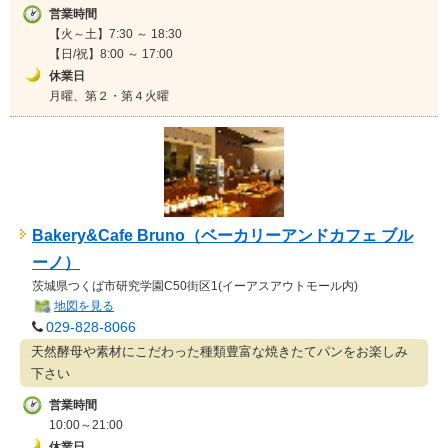
営業時間
【火～土】7:30 ～ 18:30
【日/祝】8:00 ～ 17:00
休業日
月曜、第２・第４火曜
Bakery&Cafe Bruno（ベーカリーアンドカフェ ブル
ーノ）
茨城県
つくば市研究学園C50街区1(イーアスアウトモール内)
地図を見る
029-828-8066
天然酵母や素材にこだわった種類豊富な焼きたてパンをお楽しみ
下さい
営業時間
10:00～21:00
休業日