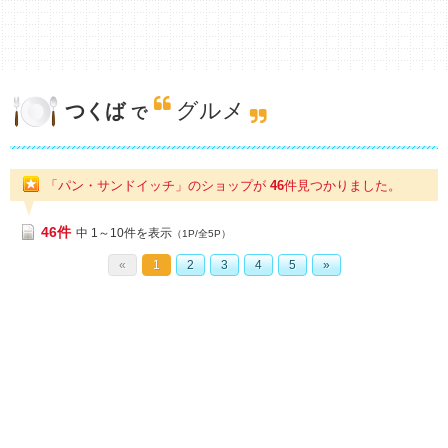
グルメ
つくば
で
「パン・サンドイッチ」のショップが
46
件
見つかりました。
46件
中 1～10件を表示
（1P/全5P）
«
1
2
3
4
5
»