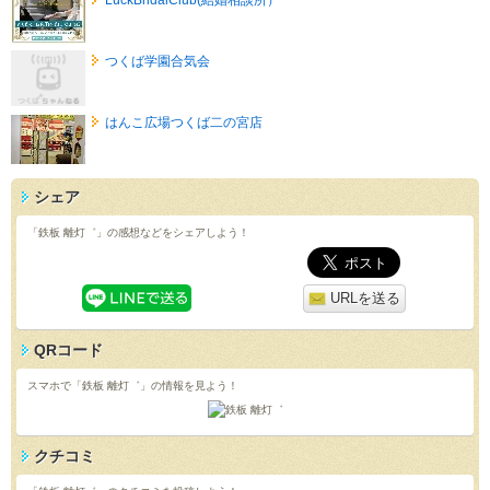
つくば学園合気会
はんこ広場つくば二の宮店
シェア
「鉄板 離灯゛」の感想などをシェアしよう！
URLを送る
QRコード
スマホで「鉄板 離灯゛」の情報を見よう！
クチコミ