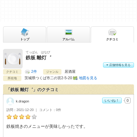
トップ
アルバム
クチコミ
てっぱん はなび
鉄板 離灯゛
店舗情報を見る
2件
居酒屋
クチコミ
ジャンル
茨城県
つくば市二の宮2-5-20
地図を見る
所在地
「鉄板 離灯゛」のクチコミ
いいね！
0
k.dragon
訪問
2021-12-20
コメント
0件
k.dragonの鉄板 離灯゛おすすめ度：
4
鉄板焼きのメニューが美味しかったです。