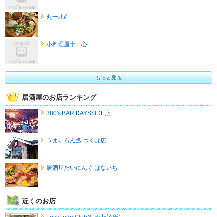
丸一水産
小料理屋十一心
もっと見る
居酒屋のお店ランキング
380's BAR DAYSSIDE店
うまいもん処 つくば店
居酒屋だいにんぐ はないち
近くのお店
LuckBridalClub(結婚相談所）