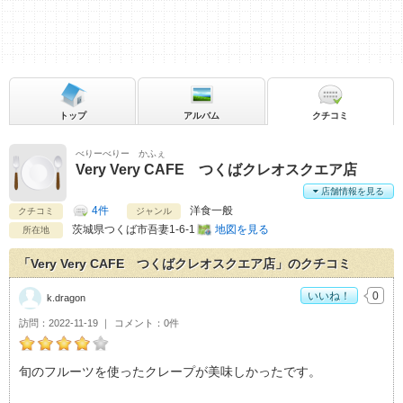
トップ
アルバム
クチコミ
べりーべりー かふぇ
Very Very CAFE つくばクレオスクエア店
店舗情報を見る
4件
洋食一般
クチコミ
ジャンル
茨城県
つくば市吾妻1-6-1
地図を見る
所在地
「Very Very CAFE つくばクレオスクエア店」のクチコミ
いいね！
0
k.dragon
訪問
2022-11-19
コメント
0件
k.dragonのVery Very CAFE つくばクレオスクエア店おすすめ
旬のフルーツを使ったクレープが美味しかったです。
度：
4