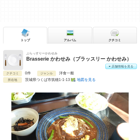
トップ
アルバム
クチコミ
ぶらっすりーかわせみ
Brasserie かわせみ（ブラッスリー かわせみ）
店舗情報を見る
0件
洋食一般
クチコミ
ジャンル
茨城県
つくば市筑穂1-1-13
地図を見る
所在地