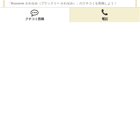
「Brasserie かわせみ（ブラッスリー かわせみ）」のクチコミを投稿しよう！
投稿する
クチコミ投稿
電話
店舗情報
「Brasserie かわせみ（ブラッスリー かわせみ）」の店舗情報を編集しよう！
編集する
会員登録
無料会員登録
オーナー申請
オーナー申請
閉店申請
閉店申請