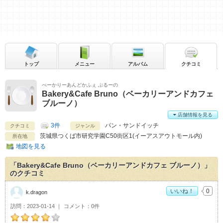
トップ
メニュー
アルバム
クチコミ
べーかりーあんどかふぇ ぶるーの
Bakery&Cafe Bruno（ベーカリーアンドカフェ
ブルーノ）
店舗情報を見る
3件
パン・サンドイッチ
クチコミ
ジャンル
茨城県
つくば市研究学園C50街区1(イーアスアウトモール内)
所在地
地図を見る
「Bakery&Cafe Bruno（ベーカリーアンドカフェ ブルーノ）」
のクチコミ
いいね！
0
k.dragon
訪問
2023-01-14
コメント
0件