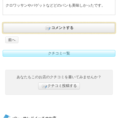
k.dragonのBakery&Cafe Bruno（ベーカリーアンドカフェ ブ
クロワッサンやバゲットなどどのパンも美味しかったです。
ルーノ）おすすめ度：
4
コメントする
前へ
クチコミ一覧
あなたもこのお店のクチコミを書いてみませんか？
クチコミ投稿する