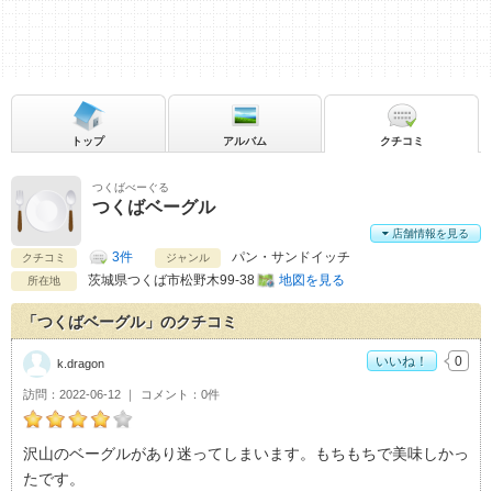
トップ
アルバム
クチコミ
つくばべーぐる
つくばベーグル
店舗情報を見る
3件
パン・サンドイッチ
クチコミ
ジャンル
茨城県
つくば市松野木99-38
地図を見る
所在地
「つくばベーグル」のクチコミ
いいね！
0
k.dragon
訪問
2022-06-12
コメント
0件
k.dragonのつくばベーグルおすすめ度：
4
沢山のベーグルがあり迷ってしまいます。もちもちで美味しかっ
たです。