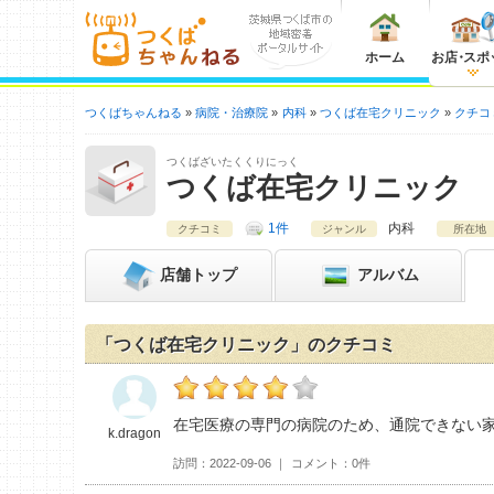
ホーム
お店
・
スポ
つくばちゃんねる
病院・治療院
内科
つくば在宅クリニック
クチコ
つくばざいたくくりにっく
つくば在宅クリニック
1件
内科
クチコミ
ジャンル
所在地
店舗
トップ
アルバム
「つくば在宅クリニック」のクチコミ
k.dragonのつくば在宅クリニックおすすめ度
在宅医療の専門の病院のため、通院できない
k.dragon
訪問
2022-09-06
コメント
0件