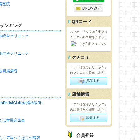
寄医院
URLを送る
QRコード
ランキング
スマホで「つくば在宅クリ
波総合クリニック
ニック」の情報を見よう！
池内科クリニック
クチコミ
「つくば在宅クリニック」
波胃腸病院
のクチコミを投稿しよう！
投稿する
店舗情報
ckBridalClub(結婚相談所）
「つくば在宅クリニック」
の店舗情報を編集しよう！
編集する
くば学園合気会
会員登録
んこ広場つくば二の宮店