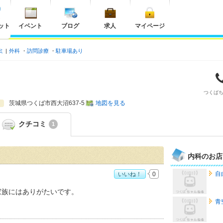
ット
イベント
ブログ
求人
マイページ
ミ
外科
訪問診療
駐車場あり
つくば
茨城県
つくば市西大沼637-5
地図を見る
クチコミ
1
内科のお店
自
いいね！
0
：
4
家族にはありがたいです。
青