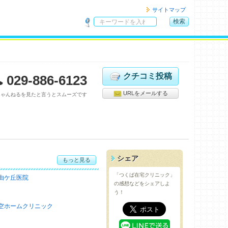
サイトマップ
検索
サ
イ
ト
内
検
クチコミ投稿
029-886-6123
索
URLをメールする
ちゃんねるを見たと言うとスムーズです
シェア
もっと見る
「つくば在宅クリニック」
由ケ丘医院
の感想などをシェアしよ
う！
空ホームクリニック