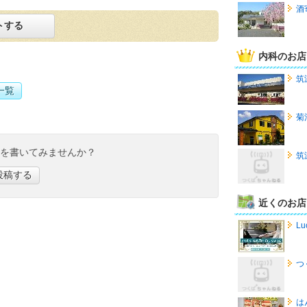
酒
トする
内科のお店
筑
一覧
菊
ミを書いてみませんか？
筑
投稿する
近くのお店
Lu
つ
は