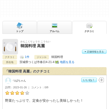
トップ
アルバム
クチコミ
かんこくりょうり こうらい
韓国料理 高麗
店舗情報を見る
1件
韓国料理
クチコミ
ジャンル
茨城県
つくば市春日4-21-4
地図を見る
所在地
「韓国料理 高麗」のクチコミ
いいね！
0
つばちゃん
訪問
2023-01-26
コメント
0件
つばちゃんの韓国料理 高麗おすすめ度：
4
野菜たっぷりで、定食が安かったし美味しかった！