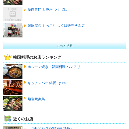
焼肉専門店 炎座 つくば店
韓豚屋台 もっこり つくば研究学園店
もっと見る
韓国料理のお店ランキング
ホルモン焼き・韓国料理 ハンアリ
キッチンバー 結愛 - yume -
熔岩焼萬鳥
近くのお店
LuckBridalClub(結婚相談所）