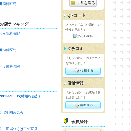
URLを送る
田歯科医院
QRコード
お店ランキング
スマホで「あらい歯科」の
情報を見よう！
乙女歯科医院
クチコミ
田歯科医院
「あらい歯科」のクチコミ
を投稿しよう！
とう歯科医院
投稿する
店舗情報
「あらい歯科」の店舗情報
ckBridalClub(結婚相談所）
を編集しよう！
編集する
くば学園合気会
会員登録
んこ広場つくば二の宮店