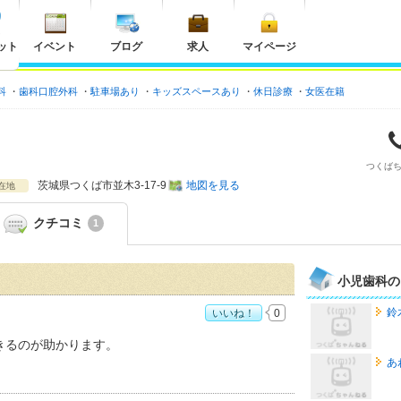
ット
イベント
ブログ
求人
マイページ
科
歯科口腔外科
駐車場あり
キッズスペースあり
休日診療
女医在籍
つくば
茨城県
つくば市並木3-17-9
地図を見る
在地
クチコミ
1
小児歯科の
鈴
いいね！
0
きるのが助かります。
あ