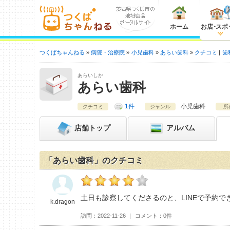
ホーム
お店
・
スポ
つくばちゃんねる
病院・治療院
小児歯科
あらい歯科
クチコミ
歯
あらいしか
あらい歯科
1件
小児歯科
クチコミ
ジャンル
所
店舗
トップ
アルバム
「あらい歯科」のクチコミ
k.dragonのあらい歯科おすすめ度：
4
土日も診察してくださるのと、LINEで予約で
k.dragon
訪問
2022-11-26
コメント
0件