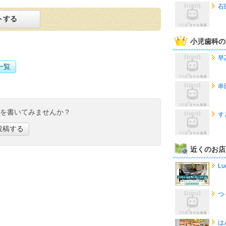
石
トする
小児歯科の
早
一覧
串
ミを書いてみませんか？
す
投稿する
近くのお店
Lu
つ
は