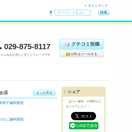
サイトマップ
検索
サ
イ
ト
内
検
クチコミ投稿
029-875-8117
索
URLをメールする
ちゃんねるを見たと言うとスムーズです
シェア
お店
もっと見る
「あらい歯科」の感想など
木和子歯科医院
をシェアしよう！
わたに歯科医院