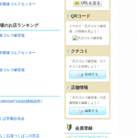
URLを送る
学園健ゴルフセンター
QRコード
場のお店ランキング
スマホで「天川ゴルフ練習
場」の情報を見よう！
橋ゴルフ練習場
クチコミ
学園健ゴルフセンター
「天川ゴルフ練習場」のク
チコミを投稿しよう！
穂ゴルフ練習場
投稿する
店舗情報
「天川ゴルフ練習場」の店
ckBridalClub(結婚相談所）
舗情報を編集しよう！
編集する
くば学園合気会
会員登録
んこ広場つくば二の宮店