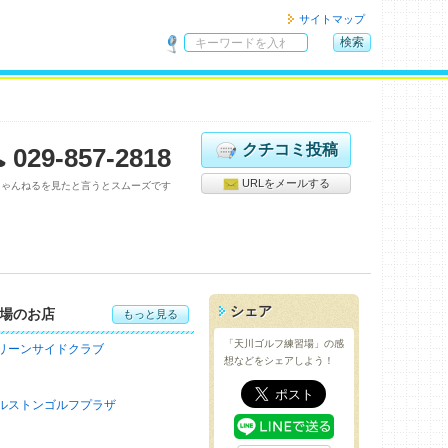
サイトマップ
検索
サ
イ
ト
内
検
クチコミ投稿
029-857-2818
索
URLをメールする
ちゃんねるを見たと言うとスムーズです
シェア
場のお店
もっと見る
「天川ゴルフ練習場」の感
リーンサイドクラブ
想などをシェアしよう！
ルストンゴルフプラザ