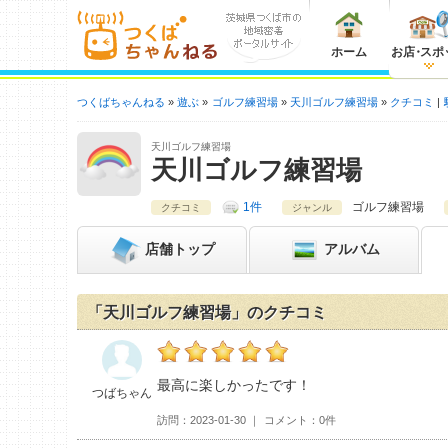
ホーム
お店
・
スポ
つくばちゃんねる
遊ぶ
ゴルフ練習場
天川ゴルフ練習場
クチコミ
天川ゴルフ練習場
天川ゴルフ練習場
1件
ゴルフ練習場
クチコミ
ジャンル
店舗
トップ
アルバム
「天川ゴルフ練習場」のクチコミ
つばちゃんの天川ゴルフ練習場おすすめ度：
5
最高に楽しかったです！
つばちゃん
訪問
2023-01-30
コメント
0件