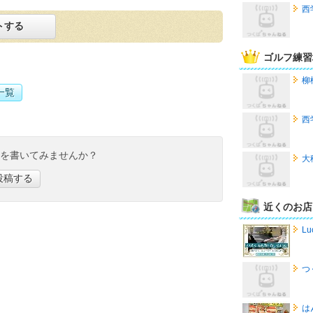
西
トする
ゴルフ練習
柳
一覧
西
ミを書いてみませんか？
大
投稿する
近くのお店
Lu
つ
は