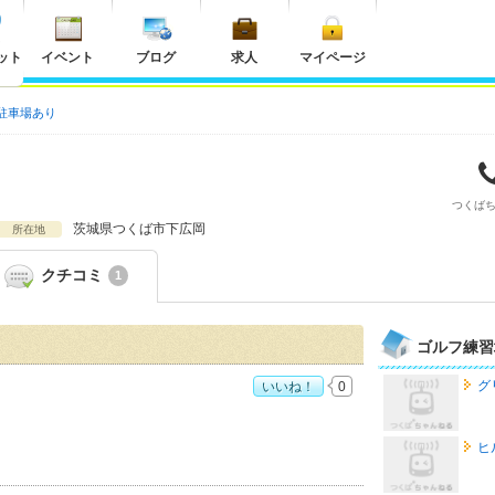
ット
イベント
ブログ
求人
マイページ
駐車場あり
つくば
茨城県
つくば市下広岡
所在地
クチコミ
1
ゴルフ練習
グ
いいね！
0
ヒ