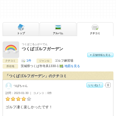
トップ
アルバム
クチコミ
つくばごるふがーでん
つくばゴルフガーデン
店舗情報を見る
1件
ゴルフ練習場
クチコミ
ジャンル
茨城県
つくば市寺具1330-1
地図を見る
所在地
「つくばゴルフガーデン」のクチコミ
いいね！
0
つばちゃん
訪問
2023-01-30
コメント
0件
つばちゃんのつくばゴルフガーデンおすすめ度：
4
ゴルフ凄く楽しかったです！