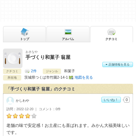
トップ
アルバム
クチコミ
おきなや
手づくり和菓子 翁屋
店舗情報を見る
2件
和菓子
クチコミ
ジャンル
茨城県
つくば市竹園2-14-1
地図を見る
所在地
「手づくり和菓子 翁屋」のクチコミ
いいね！
0
かしわや
訪問
2022-12-20
コメント
0件
かしわやの手づくり和菓子 翁屋おすすめ度：
4
老舗の味で安定感！お土産にも喜ばれます。みかん大福美味しい
です。