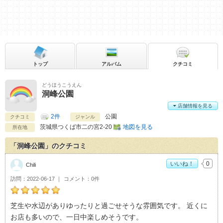
トップ
アルバム
クチコミ
どうほうこうえん
洞峰公園
店舗情報を見る
2件
公園
クチコミ
ジャンル
茨城県
つくば市二の宮2-20
地図を見る
所在地
「洞峰公園」のクチコミ
いいね！
0
Chili
訪問
2022-06-17
コメント
0件
Chiliの洞峰公園おすすめ度：
5
芝生や水辺がありゆったりと過ごせそうな雰囲気です。 近くに
お店も多いので、一日中楽しめそうです。