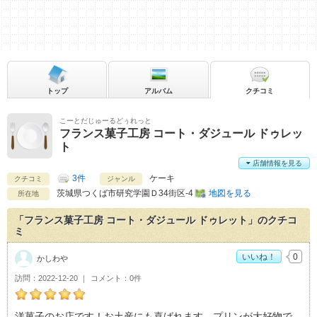
トップ
アルバム
クチコミ
こーとだじゅーるどぅれっと
フランス菓子工房 コート・ダジュール ドゥレッ
ト
店舗情報を見る
3件
ケーキ
クチコミ
ジャンル
茨城県
つくば市研究学園Ｄ34街区-4
地図を見る
所在地
「フランス菓子工房 コート・ダジュール ドゥレット」のクチコ
ミ
いいね！
0
かしわや
訪問
2022-12-20
コメント
0件
かしわやのフランス菓子工房 コート・ダジュール ドゥレットお
洋菓子のお店です！お土産にも喜ばれます。プリンが大好物で