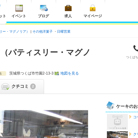
ット
イベント
ブログ
求人
マイページ
ティスリー・マグノリア）
その他洋菓子
日曜営業
OLIA（パティスリー・マグノ
つくば
茨城県
つくば市竹園2-13-3
地図を見る
地
クチコミ
2
ケーキのお
コ
ク