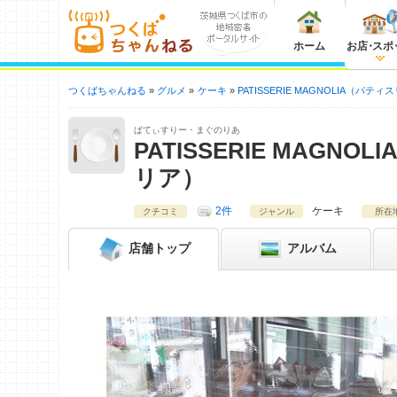
ホーム
お店
・
スポ
つくばちゃんねる
グルメ
ケーキ
PATISSERIE MAGNOLIA（パ
ぱてぃすりー・まぐのりあ
PATISSERIE MAGN
リア）
2件
ケーキ
クチコミ
ジャンル
所在
店舗
トップ
アルバム