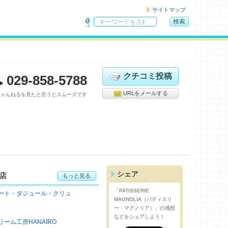
サイトマップ
検索
サ
イ
ト
内
検
クチコミ投稿
029-858-5788
索
URLをメールする
ちゃんねるを見たと言うとスムーズです
シェア
店
もっと見る
「PATISSERIE
ート・ダジュール・クリュ
MAGNOLIA（パティスリ
ー・マグノリア）」の感想
などをシェアしよう！
リーム工房HANAIRO