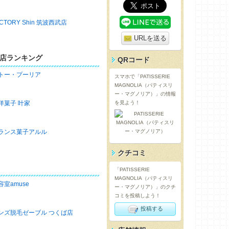
ACTORY Shin 筑波西武店
URLを送る
店ランキング
QRコード
トー・プーリア
スマホで「PATISSERIE
MAGNOLIA（パティスリ
ー・マグノリア）」の情報
洋菓子 叶家
を見よう！
ランス菓子アルル
クチコミ
「PATISSERIE
MAGNOLIA（パティスリ
容室amuse
ー・マグノリア）」のクチ
コミを投稿しよう！
投稿する
ンズ脱毛ゼーブル つくば店