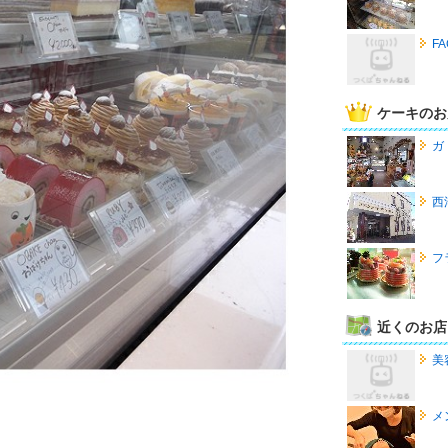
F
ケーキのお
ガ
西
フ
近くのお店
美
メ