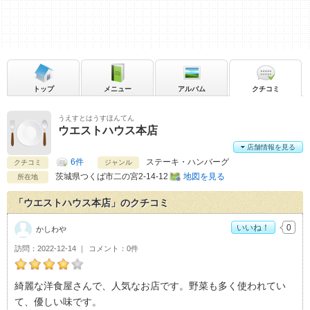
トップ
メニュー
アルバム
クチコミ
うえすとはうすほんてん
ウエストハウス本店
店舗情報を見る
6件
ステーキ・ハンバーグ
クチコミ
ジャンル
茨城県
つくば市二の宮2-14-12
地図を見る
所在地
「ウエストハウス本店」のクチコミ
いいね！
0
かしわや
訪問
2022-12-14
コメント
0件
かしわやのウエストハウス本店おすすめ度：
4
綺麗な洋食屋さんで、人気なお店です。野菜も多く使われてい
て、優しい味です。