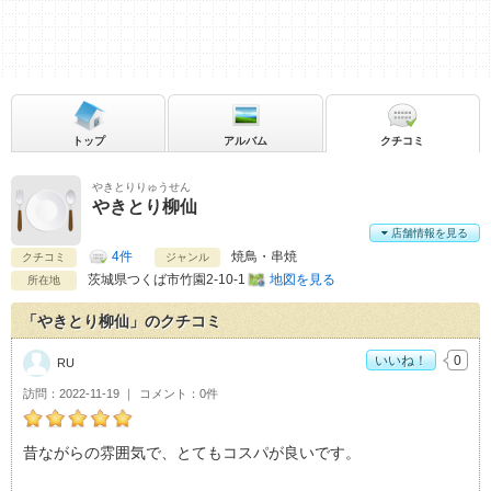
トップ
アルバム
クチコミ
やきとりりゅうせん
やきとり柳仙
店舗情報を見る
4件
焼鳥・串焼
クチコミ
ジャンル
茨城県
つくば市竹園2-10-1
地図を見る
所在地
「やきとり柳仙」のクチコミ
いいね！
0
RU
訪問
2022-11-19
コメント
0件
RUのやきとり柳仙おすすめ度：
5
昔ながらの雰囲気で、とてもコスパが良いです。