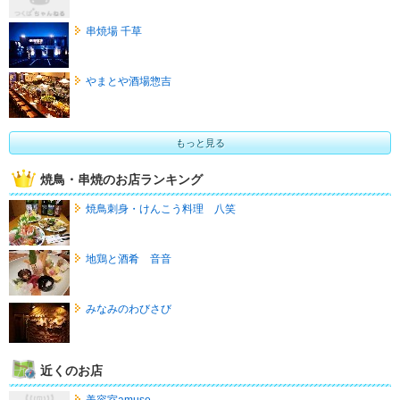
串焼場 千草
やまとや酒場惣吉
もっと見る
焼鳥・串焼のお店ランキング
焼鳥刺身・けんこう料理 八笑
地鶏と酒肴 音音
みなみのわびさび
近くのお店
美容室amuse