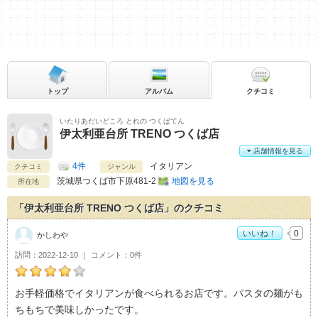
トップ
アルバム
クチコミ
いたりあだいどころ とれの つくばてん
伊太利亜台所 TRENO つくば店
店舗情報を見る
4件
イタリアン
クチコミ
ジャンル
茨城県
つくば市下原481-2
地図を見る
所在地
「伊太利亜台所 TRENO つくば店」のクチコミ
いいね！
0
かしわや
訪問
2022-12-10
コメント
0件
かしわやの伊太利亜台所 TRENO つくば店おすすめ度：
4
お手軽価格でイタリアンが食べられるお店です。パスタの麺がも
ちもちで美味しかったです。