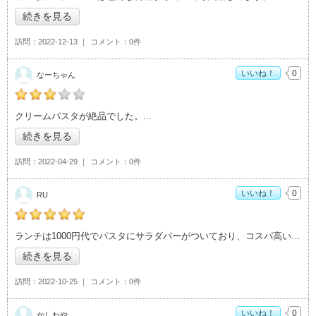
続きを見る
訪問
2022-12-13
コメント
0件
いいね！
0
なーちゃん
なーちゃんの「伊太利亜台所 TRENO つくば店>」おすすめ度：
クリームパスタが絶品でした。
3
続きを見る
訪問
2022-04-29
コメント
0件
いいね！
0
RU
RUの「伊太利亜台所 TRENO つくば店>」おすすめ度：
5
ランチは1000円代でパスタにサラダバーがついており、コスパ高いです！
続きを見る
訪問
2022-10-25
コメント
0件
いいね！
0
かしわや