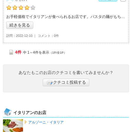
かしわやの「伊太利亜台所 TRENO つくば店>」おすすめ度：
4
お手軽価格でイタリアンが食べられるお店です。パスタの麺がもちもちで美味しかったで
続きを見る
訪問
2022-12-10
コメント
0件
4件
中 1～4件を表示
（1P/全1P）
あなたもこのお店のクチコミを書いてみませんか？
クチコミ投稿する
イタリアンのお店
アルゾーニ・イタリア