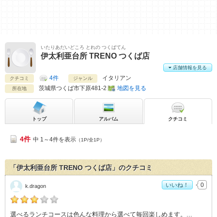
いたりあだいどころ とれの つくばてん
伊太利亜台所 TRENO つくば店
店舗情報を見る
4件
イタリアン
クチコミ
ジャンル
茨城県
つくば市下原481-2
地図を見る
所在地
トップ
アルバム
クチコミ
4件
中 1～4件を表示
（1P/全1P）
「伊太利亜台所 TRENO つくば店」のクチコミ
いいね！
0
k.dragon
k.dragonの「伊太利亜台所 TRENO つくば店>」おすすめ度：
3
選べるランチコースは色んな料理から選べて毎回楽しめます。