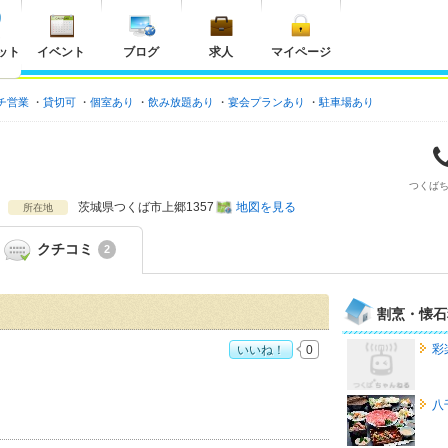
ット
イベント
ブログ
求人
マイページ
チ営業
貸切可
個室あり
飲み放題あり
宴会プランあり
駐車場あり
つくば
茨城県
つくば市上郷1357
地図を見る
所在地
クチコミ
2
割烹・懐石
彩
いいね！
0
八