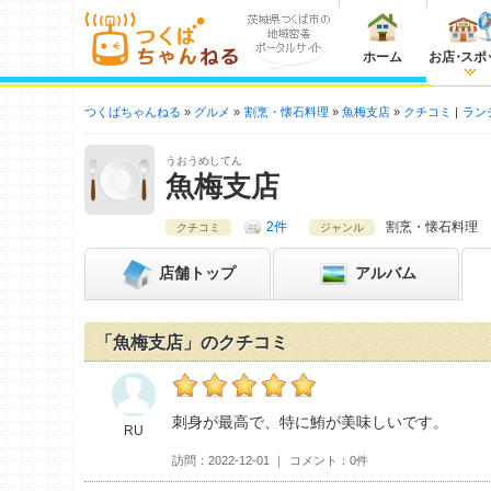
ホーム
お店
・
スポ
つくばちゃんねる
グルメ
割烹・懐石料理
魚梅支店
クチコミ
ラン
うおうめしてん
魚梅支店
2件
割烹・懐石料理
クチコミ
ジャンル
店舗
トップ
アルバム
「魚梅支店」のクチコミ
RUの魚梅支店おすすめ度：
5
刺身が最高で、特に鮪が美味しいです。
RU
訪問
2022-12-01
コメント
0件