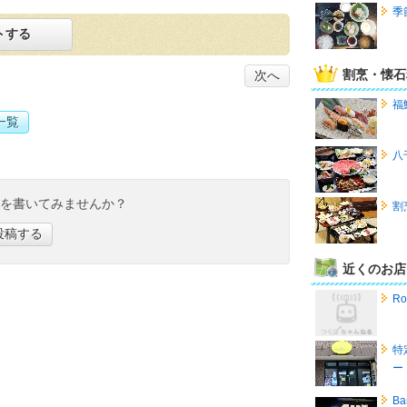
季
トする
割烹・懐石
次へ
福
一覧
八
ミを書いてみませんか？
割
投稿する
近くのお店
R
特
ー
Ba