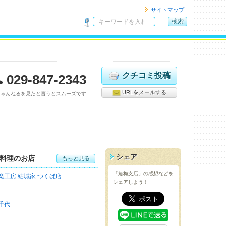
サイトマップ
検索
サ
イ
ト
内
検
クチコミ投稿
029-847-2343
索
URLをメールする
ちゃんねるを見たと言うとスムーズです
シェア
料理のお店
もっと見る
「魚梅支店」の感想などを
楽工房 結城家 つくば店
シェアしよう！
千代