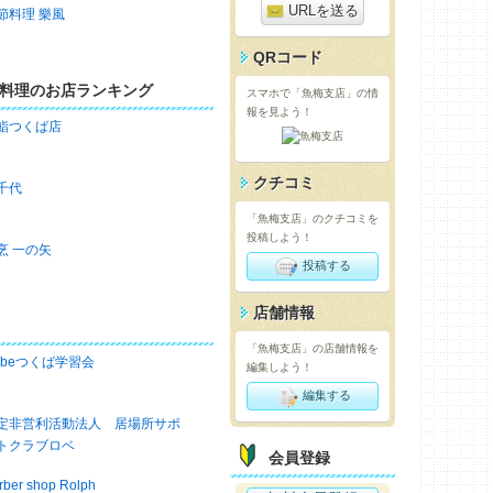
URLを送る
節料理 樂風
QRコード
料理のお店ランキング
スマホで「魚梅支店」の情
報を見よう！
鮨つくば店
クチコミ
千代
「魚梅支店」のクチコミを
投稿しよう！
烹 一の矢
投稿する
店舗情報
「魚梅支店」の店舗情報を
obeつくば学習会
編集しよう！
編集する
定非営利活動法人 居場所サポ
トクラブロベ
会員登録
rber shop Rolph