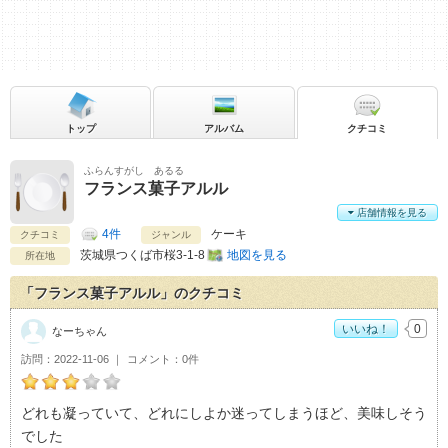
トップ
アルバム
クチコミ
ふらんすがし あるる
フランス菓子アルル
店舗情報を見る
4件
ケーキ
クチコミ
ジャンル
茨城県
つくば市桜3-1-8
地図を見る
所在地
「フランス菓子アルル」のクチコミ
いいね！
0
なーちゃん
訪問
2022-11-06
コメント
0件
なーちゃんのフランス菓子アルルおすすめ度：
3
どれも凝っていて、どれにしよか迷ってしまうほど、美味しそう
でした