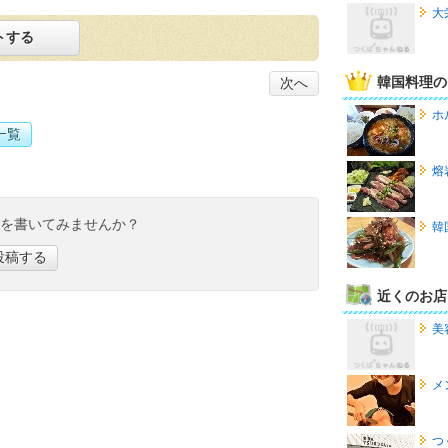
大
トする
韓国料理の
次へ
ホ
一覧
熔
ミを書いてみませんか？
韓
投稿する
近くのお店
美
メ
つ