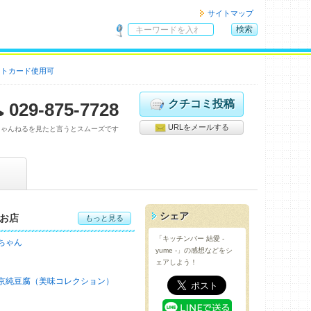
サイトマップ
検索
サ
イ
ットカード使用可
ト
内
検
クチコミ投稿
029-875-7728
索
URLをメールする
ちゃんねるを見たと言うとスムーズです
シェア
お店
もっと見る
「キッチンバー 結愛 -
ちゃん
yume -」の感想などをシ
ェアしよう！
京純豆腐（美味コレクション）