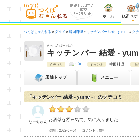
ホーム
お店
・
スポ
つくばちゃんねる
グルメ
韓国料理
キッチンバー 結愛 - yume -
ク
きっちんばー ゆめ
キッチンバー 結愛 - yume
3件
韓国料理
クチコミ
ジャンル
所
店舗
トップ
メニュー
「キッチンバー 結愛 - yume -」のクチコミ
なーちゃんのキッチンバー 結愛 - yume -お
お洒落な雰囲気で、気に入りました
なーちゃん
訪問
2022-07-04
コメント
0件