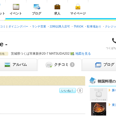
ット
イベント
ブログ
求人
マイページ
チコミ
ダイニングバー
ランチ営業
22時以降入店可
予約OK
駐車場あり
クレジ
 -
つくば
茨城県
つくば市東新井20-7 MATSUDA202
地図を見る
在地
アルバム
クチコミ
ブログ
3
韓国料理の
豚
いいね！
0
すすめ度：
3
東