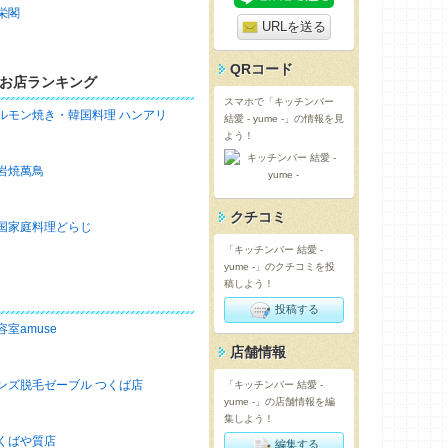
栄閣
URLを送る
QRコード
お店ランキング
スマホで「キッチンバー
ルモン焼き・韓国料理 ハンアリ
結愛 - yume -」の情報を見
よう！
岩焼萬鳥
クチコミ
国家庭料理どらじ
「キッチンバー 結愛 -
yume -」のクチコミを投
稿しよう！
投稿する
容室amuse
店舗情報
ンズ脱毛ゼーブル つくば店
「キッチンバー 結愛 -
yume -」の店舗情報を編
集しよう！
くばや質店
編集する