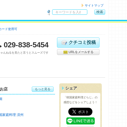
サイトマップ
検索
サ
イ
カード使用可
ト
内
検
クチコミ投稿
029-838-5454
索
URLをメールする
ちゃんねるを見たと言うとスムーズです
シェア
お店
もっと見る
「韓国家庭料理どらじ」の
洞
感想などをシェアしよう！
国家庭料理 済州