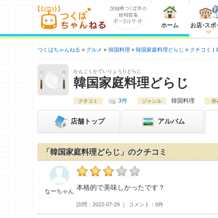
ホーム
お店
・
スポ
つくばちゃんねる
グルメ
韓国料理
韓国家庭料理どらじ
クチコミ
かんこくかていりょうりどらじ
韓国家庭料理どらじ
3件
韓国料理
クチコミ
ジャンル
所
店舗
トップ
アルバム
「韓国家庭料理どらじ」のクチコミ
なーちゃんの韓国家庭料理どらじおすすめ度
本格的で美味しかったです？
なーちゃん
訪問
2022-07-29
コメント
0件