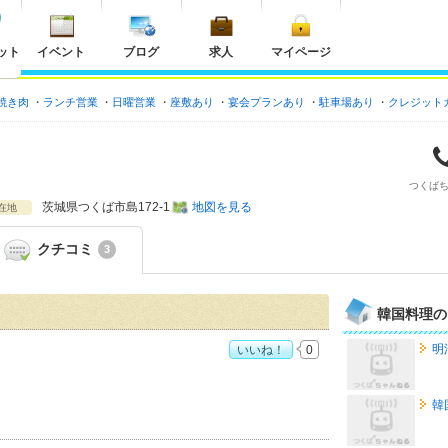
ット
イベント
ブログ
求人
マイページ
焼き肉
ランチ営業
日曜営業
座敷あり
宴会プランあり
駐車場あり
クレジット
つくば
茨城県
つくば市島172-1
地図を見る
在地
クチコミ
3
韓国料理の
明
いいね！
0
：
3
韓