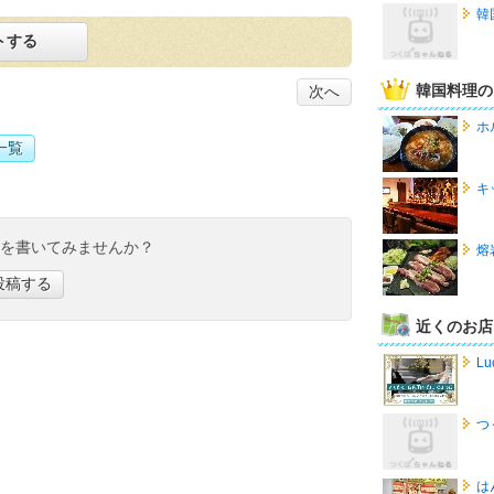
韓
トする
韓国料理の
次へ
ホ
一覧
キ
ミを書いてみませんか？
熔
投稿する
近くのお店
Lu
つ
は