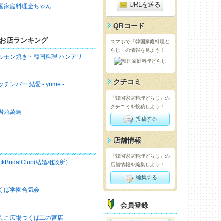
URLを送る
国家庭料理金ちゃん
QRコード
お店ランキング
スマホで「韓国家庭料理ど
らじ」の情報を見よう！
ルモン焼き・韓国料理 ハンアリ
クチコミ
ッチンバー 結愛 - yume -
「韓国家庭料理どらじ」の
クチコミを投稿しよう！
岩焼萬鳥
投稿する
店舗情報
「韓国家庭料理どらじ」の
ckBridalClub(結婚相談所）
店舗情報を編集しよう！
編集する
くば学園合気会
会員登録
んこ広場つくば二の宮店