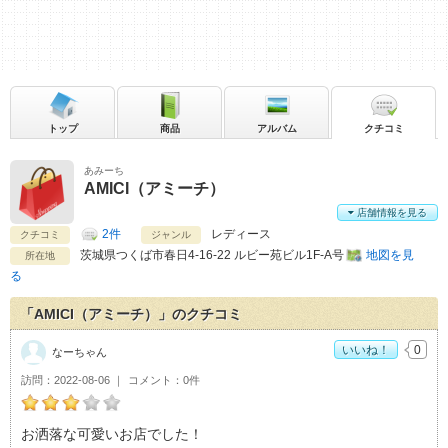
トップ
商品
アルバム
クチコミ
あみーち
AMICI（アミーチ）
店舗情報を見る
2件
レディース
クチコミ
ジャンル
茨城県
つくば市春日4-16-22 ルビー苑ビル1F-A号
地図を見
所在地
る
「AMICI（アミーチ）」のクチコミ
いいね！
0
なーちゃん
訪問
2022-08-06
コメント
0件
なーちゃんのAMICI（アミーチ）おすすめ度：
3
お洒落な可愛いお店でした！