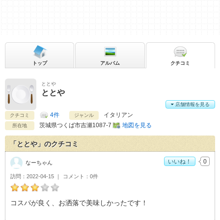
トップ
アルバム
クチコミ
ととや
ととや
店舗情報を見る
4件
イタリアン
クチコミ
ジャンル
茨城県
つくば市吉瀬1087-7
地図を見る
所在地
「ととや」のクチコミ
いいね！
0
なーちゃん
訪問
2022-04-15
コメント
0件
なーちゃんのととやおすすめ度：
3
コスパが良く、お洒落で美味しかったです！